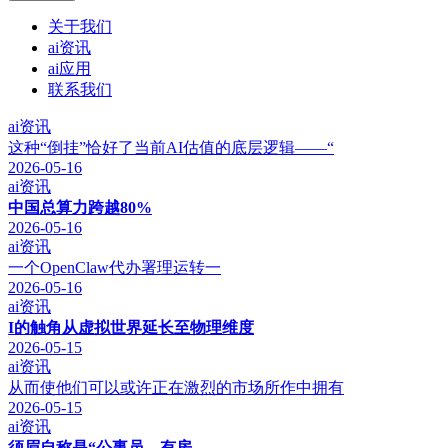
关于我们
ai资讯
ai应用
联系我们
ai资讯
这种“倒挂”恰好了当前AI估值的底层逻辑——“
2026-05-16
ai资讯
中国总算力跨越80%
2026-05-16
ai资讯
一个OpenClaw代办署理运转一
2026-05-16
ai资讯
I的触角从虚拟世界延长至物理维度
2026-05-15
ai资讯
从而使他们可以或许正在激烈的市场所作中拥有
2026-05-15
ai资讯
须眉自称是“公事员、有房