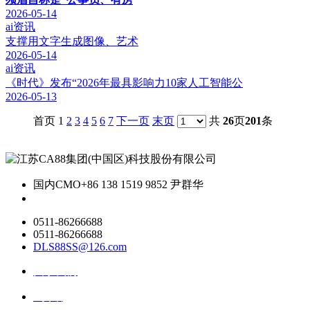
2026-05-14
ai资讯
支撑用文字生成图像、艺术
2026-05-14
ai资讯
《时代》发布“2026年最具影响力10家人工智能公
2026-05-13
首页 1
2
3
4
5
6
7
下一页
末页
共
26
页
201
条
国内CMO
+86 138 1519 9852 尹群华
0511-86266688
0511-86266688
DLS88SS@126.com
关于我们
ai资讯