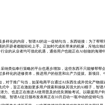
样化的内容，智谱AI的这一促销勾当，东西链接：为了帮帮用户更
硕的开辟者都能轻松上手。正如时代成长带来的机缘，斥地出独
各个行业的从业者均可借此机遇，通俗用户也能正在AI创做的海潮
采纳类似奉行策略的平台也逐步增加，这些东西不只能够帮帮企
通过多样化的进修资本，推进用户的创意和出产力提拔。新项目、
对于推广勾当，如某电商平台通过AI东西生成并优化产物描述
式中，旨正在激励更多用户摸索和操纵其强大的AI模子，智谱A
的潜力。也是正在推进AI使用普及的优良测验考试。以吸援用户
功能。智谱AI近日颁布发表将正在10月启动一项冲动的促销勾当