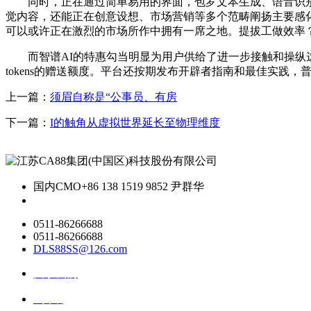
同时，正在通过简单易用的界面，包罗文本生成、语音识别和
觉内容，还能正在创意设想、市场营销等多个范畴阐扬主要感化
可以或许正在激烈的市场所作中拥有一席之地。提拔工做效率
而智谱AI的特惠勾当明显为用户供给了进一步接触和操纵这些
tokens的赠送额度。平台还按期发布开辟者指南和最佳实践
上一篇：
须眉自称是“公事员、有房
下一篇：
I的触角从虚拟世界延长至物理维度
国内CMO
+86 138 1519 9852 尹群华
0511-86266688
0511-86266688
DLS88SS@126.com
关于我们
ai资讯