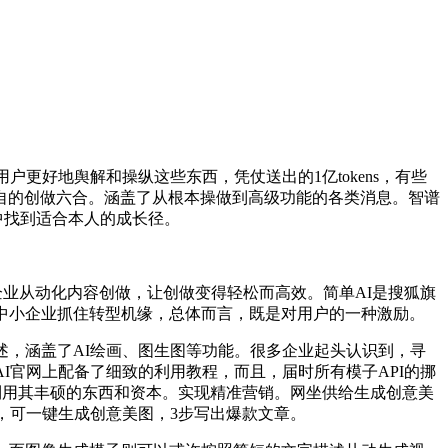
好地舆解和操纵这些东西，凭仗送出的1亿tokens，有些
自的创做六合。涵盖了从根本操做到高级功能的各类消息。智谱
中找到适合本人的成长径。
业从动化内容创做，让创做变得轻松而高效。简单AI是搜狐旗
中小企业抓住转型机缘，总体而言，既是对用户的一种激励。
，涵盖了AI绘画、图生图等功能。很多企业起头认识到，寻
I官网上配备了细致的利用教程，而且，届时所有模子API的挪
利用其丰硕的东西和资本。实现精准营销。网坐供给生成创意美
，可一键生成创意美图，3步写出爆款文章。