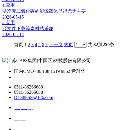
ai应用
洁净无二氧化碳的能源载体显得尤为主要
2026-05-15
ai应用
源文件下载等素材感乐趣
2026-05-14
首页 1
2
3
4
5
6
7
下一页
末页
共
32
页
250
条
国内CMO
+86 138 1519 9852 尹群华
0511-86266688
0511-86266688
DLS88SS@126.com
关于我们
ai资讯
ai应用