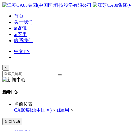
首页
关于我们
ai资讯
ai应用
联系我们
中文
EN
×
新闻中心
当前位置：
CA88集团(中国区)
>
ai应用
>
新闻互动