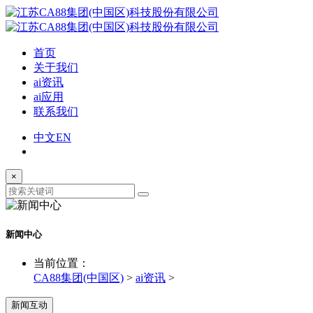
首页
关于我们
ai资讯
ai应用
联系我们
中文
EN
×
新闻中心
当前位置：
CA88集团(中国区)
>
ai资讯
>
新闻互动