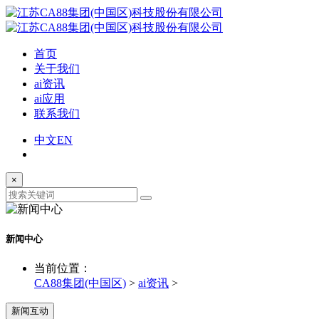
首页
关于我们
ai资讯
ai应用
联系我们
中文
EN
×
新闻中心
当前位置：
CA88集团(中国区)
>
ai资讯
>
新闻互动