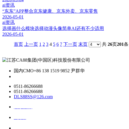
ai资讯
“东东”APP整合京东健康、京东外卖、京东零售
2026-05-01
ai资讯
选择画什么模块选择动漫头像简单AI还有不少适用
2026-05-01
首页
上一页
1
2
3
4
5
6
7
下一页
末页
共
26
页
201
条
国内CMO
+86 138 1519 9852 尹群华
0511-86266688
0511-86266688
DLS88SS@126.com
关于我们
ai资讯
ai应用