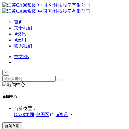
首页
关于我们
ai资讯
ai应用
联系我们
中文
EN
×
新闻中心
当前位置：
CA88集团(中国区)
>
ai资讯
>
新闻互动